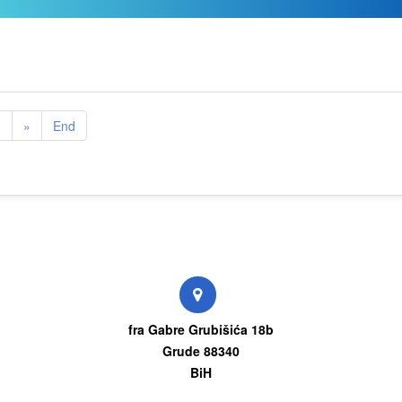
0
»
End
fra Gabre Grubišića 18b
Grude 88340
BiH