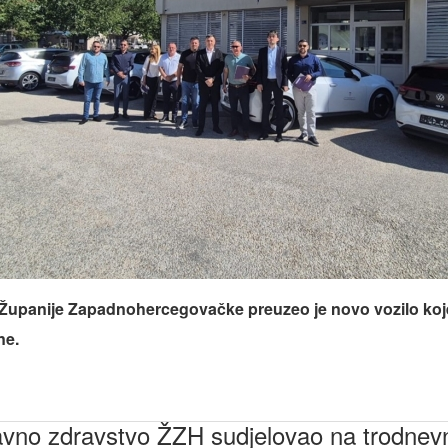
upanije Zapadnohercegovačke preuzeo je novo vozilo koje b
ne.
vno zdravstvo ŽZH sudjelovao na trodnevnoj