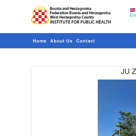
Eng
Home
About Us
Contact
JU Z