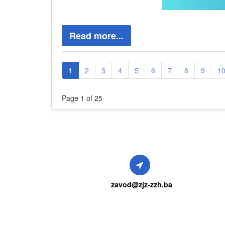
Read more...
1
2
3
4
5
6
7
8
9
1
Page 1 of 25
zavod@zjz-zzh.ba