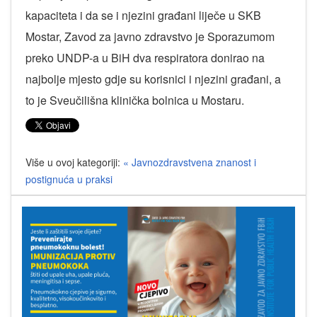
kapaciteta i da se i njezini građani liječe u SKB
Mostar, Zavod za javno zdravstvo je Sporazumom
preko UNDP-a u BiH dva respiratora donirao na
najbolje mjesto gdje su korisnici i njezini građani, a
to je Sveučilišna klinička bolnica u Mostaru.
Više u ovoj kategoriji:
« Javnozdravstvena znanost i
postignuća u praksi