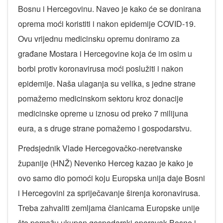
Bosnu i Hercegovinu. Naveo je kako će se donirana
oprema moći koristiti i nakon epidemije COVID-19.
Ovu vrijednu medicinsku opremu doniramo za
građane Mostara i Hercegovine koja će im osim u
borbi protiv koronavirusa moći poslužiti i nakon
epidemije. Naša ulaganja su velika, s jedne strane
pomažemo medicinskom sektoru kroz donacije
medicinske opreme u iznosu od preko 7 milijuna
eura, a s druge strane pomažemo i gospodarstvu.
Predsjednik Vlade Hercegovačko-neretvanske
županije (HNŽ) Nevenko Herceg kazao je kako je
ovo samo dio pomoći koju Europska unija daje Bosni
i Hercegovini za spriječavanje širenja koronavirusa.
Treba zahvaliti zemljama članicama Europske unije
što pomažu ukupan gospodarski oporavak Bosne i