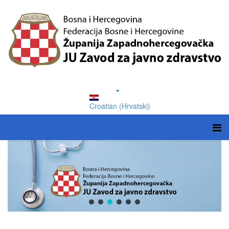
Croatian (Hrvatski)