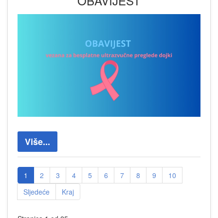
OBAVIJEST
Više...
1
2
3
4
5
6
7
8
9
10
Sljedeće
Kraj