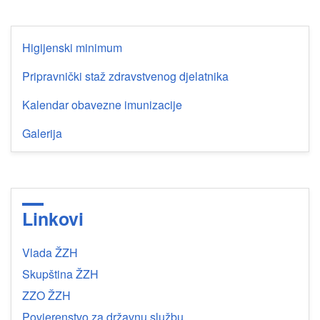
Higijenski minimum
Pripravnički staž zdravstvenog djelatnika
Kalendar obavezne imunizacije
Galerija
Linkovi
Vlada ŽZH
Skupština ŽZH
ZZO ŽZH
Povjerenstvo za državnu službu