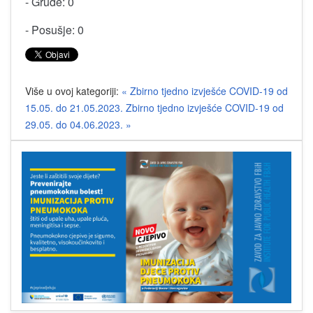
- Grude: 0
- Posušje: 0
Više u ovoj kategoriji:
« Zbirno tjedno izvješće COVID-19 od
15.05. do 21.05.2023.
Zbirno tjedno izvješće COVID-19 od
29.05. do 04.06.2023. »