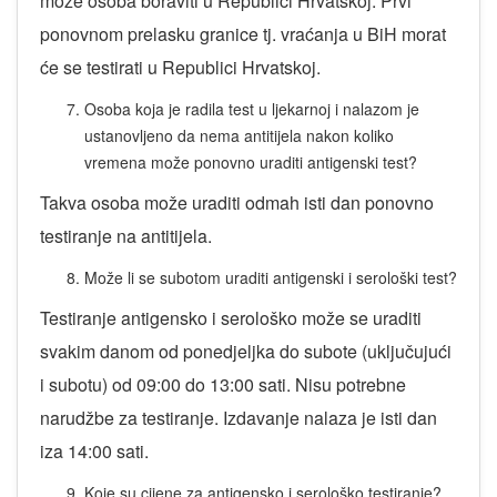
može osoba boraviti u Republici Hrvatskoj. Prvi
ponovnom prelasku granice tj. vraćanja u BiH morat
će se testirati u Republici Hrvatskoj.
Osoba koja je radila test u ljekarnoj i nalazom je
ustanovljeno da nema antitijela nakon koliko
vremena može ponovno uraditi antigenski test?
Takva osoba može uraditi odmah isti dan ponovno
testiranje na antitijela.
Može li se subotom uraditi antigenski i serološki test?
Testiranje antigensko i serološko može se uraditi
svakim danom od ponedjeljka do subote (uključujući
i subotu) od 09:00 do 13:00 sati. Nisu potrebne
narudžbe za testiranje. Izdavanje nalaza je isti dan
iza 14:00 sati.
Koje su cijene za antigensko i serološko testiranje?