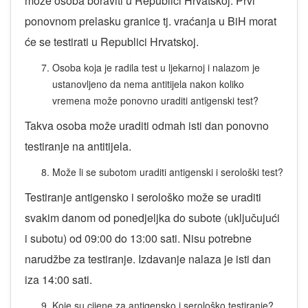
može osoba boraviti u Republici Hrvatskoj. Prvi
ponovnom prelasku granice tj. vraćanja u BiH morat
će se testirati u Republici Hrvatskoj.
Osoba koja je radila test u ljekarnoj i nalazom je
ustanovljeno da nema antitijela nakon koliko
vremena može ponovno uraditi antigenski test?
Takva osoba može uraditi odmah isti dan ponovno
testiranje na antitijela.
Može li se subotom uraditi antigenski i serološki test?
Testiranje antigensko i serološko može se uraditi
svakim danom od ponedjeljka do subote (uključujući
i subotu) od 09:00 do 13:00 sati. Nisu potrebne
narudžbe za testiranje. Izdavanje nalaza je isti dan
iza 14:00 sati.
Koje su cijene za antigensko i serološko testiranje?