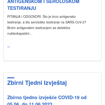
ANTIGENSKOM I SEROLOŠKOM
TESTIRANJU
PITANJA I ODGOVORI: Što je brzo antigensko
testiranje, a što serološko testiranje na SARS-CoV-2?
Brzim antigenskim testiranjem se detektira
nukleokapsidni…
_
Zbirni Tjedni Izvještaj
Zbirno tjedno izvješće COVID-19 od
05.06. do 11.06.2023.