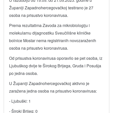
U razdoblju od 15.05. do 21.05.2023. godine u
Županiji Zapadnohercegovačkoj testirano je 27
osoba na prisustvo koronavirusa.
Prema rezultatima Zavoda za mikrobiologiju i
molekularnu dijagnostiku Sveučilišne kliničke
bolnice Mostar nema registriranih novozaraženih
osoba na prisustvo koronavirusa.
Od prisustva koronavirusa oporavilo se pet osoba, iz
Ljubuškog dvije te Širokog Brijega, Gruda i Posušja
po jedna osoba.
U Županiji Zapadnohercegovačkoj aktivno je
zaražena jedna osoba na prisustvo koronavirusa:
- Ljubuški: 1
- Široki Brijeg: 0