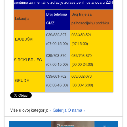
centrima za mentalno zdravlje zdravstvenih ustanova u ŽZH
Broj telefona
Broj linije za
Lokacija
CMZ
psihosocijalnu podršku
039/832-827
063/450-521
LJUBUŠKI
(07:00-15:00)
(07:15:00)
039/703-870
039/703-870
ŠIROKI BRIJEG
(07:00-15:00)
(00:00-24:00)
039/661-702
063/062-073
GRUDE
(08:00-16:00)
(08:00-16:00)
Više u ovoj kategoriji:
« Galerija
O nama »