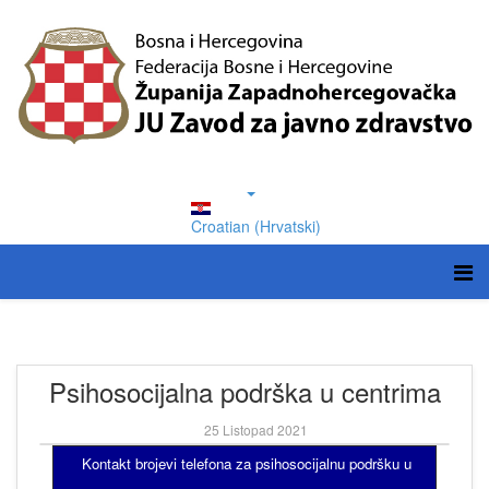
Croatian (Hrvatski)
Psihosocijalna podrška u centrima
25 Listopad 2021
Kontakt brojevi telefona za psihosocijalnu podršku u