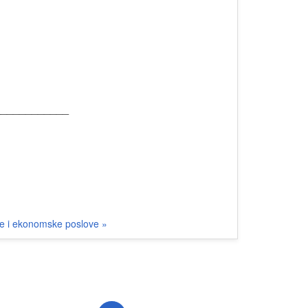
____________
ne i ekonomske poslove »