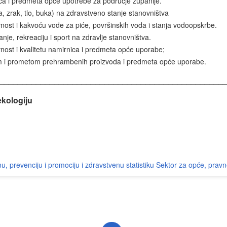
ica i predmeta opće upotrebe za područje županije.
oda, zrak, tlo, buka) na zdravstveno stanje stanovništva
vnost i kakvoću vode za piće, površinskih voda i stanja vodoopskrbe.
panje, rekreaciju i sport na zdravlje stanovništva.
vnost i kvalitetu namirnica i predmeta opće uporabe;
m i prometom prehrambenih proizvoda i predmeta opće uporabe.
_________________________________________________
ekologiju
u, prevenciju i promociju i zdravstvenu statistiku
Sektor za opće, prav