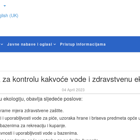
lish (UK)
Javne nabave i oglasi
Pristup informacijama
 za kontrolu kakvoće vode i zdravstvenu ek
04 April 2023
 ekologiju, obavlja sljedeće poslove:
grame mjera zdravstvene zaštite.
 i uporabljivosti vode za piće, uzoraka hrane i briseva predmeta opće u
 bazenima za rekreaciju i kupanje.
avnosti i uporabljivosti vode u bazenima.