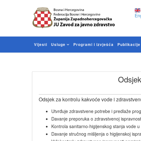
Eng
Vijesti
Usluge
Programi i izvješća
Publikacije
Odsjek
Odsjek za kontrolu kakvoće vode i zdravstvenu
Utvrđuje zdravstvene potrebe i predlaže pro
Davanje preporuka o zdravstvenoj ispravnosti
Kontrola sanitarno-higijenskog stanja vode u
Davanje stručnog mišljenja o higijenskoj ispr