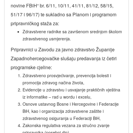
novine FBiH“ br. 6/11, 10/11, 41/11, 81/12, 58/15,
51/17 i 96/17) te sukladno sa Planom i programom
pripravničkog staža za:
Zdravstvene radnike sa završenom srednjom školom
zdravstvenog usmjerenja.
Pripravnici u Zavodu za javno zdravstvo Županije
Zapadnohercegovačke slušaju predavanja iz četiri
programske cjeline:
Zdravstveno prosvjećivanje, prevencija bolesti i
promocija zdravog načina života,
Evidencije u zdravstvu i usvajanje praktičnih vještina
iz informatike – rad u wordu i excelu,
Osnove ustavnog Bosne i Hercegovine i Federacije
BiH, kao i organizacija zdravstvene zaštite i
zdravstvenog osiguranja u Federaciji BiH,
Zakonska regulativa vezana za stručno zvanje
pripravnika (posebni dio).