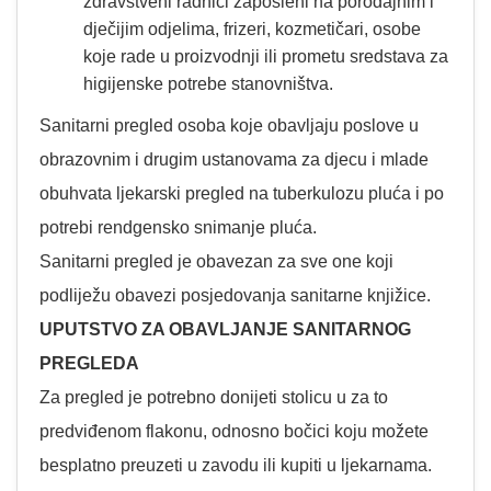
zdravstveni radnici zaposleni na porođajnim i
dječijim odjelima, frizeri, kozmetičari, osobe
koje rade u proizvodnji ili prometu sredstava za
higijenske potrebe stanovništva.
Sanitarni pregled osoba koje obavljaju poslove u
obrazovnim i drugim ustanovama za djecu i mlade
obuhvata ljekarski pregled na tuberkulozu pluća i po
potrebi rendgensko snimanje pluća.
Sanitarni pregled je obavezan za sve one koji
podliježu obavezi posjedovanja sanitarne knjižice.
UPUTSTVO ZA OBAVLJANJE SANITARNOG
PREGLEDA
Za pregled je potrebno donijeti stolicu u za to
predviđenom flakonu, odnosno bočici koju možete
besplatno preuzeti u zavodu ili kupiti u ljekarnama.