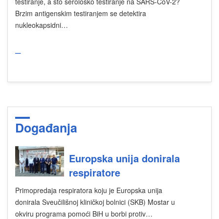
testiranje, a što serološko testiranje na SARS-CoV-2?
Brzim antigenskim testiranjem se detektira
nukleokapsidni…
_
Događanja
Europska unija donirala
respiratore
Primopredaja respiratora koju je Europska unija
donirala Sveučilišnoj kliničkoj bolnici (SKB) Mostar u
okviru programa pomoći BiH u borbi protiv…