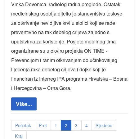
Vinka Đevenica, radiolog radila preglede. Ostatak
medicinskog osoblja dijelio je stanovništvu testove
za otkrivanje nevidljive krvi u stolici koji se rade
preventivno na rak debelog crijeva zajedno s
uputstvima za korištenje. Posjete mobilnog tima
organizirane su u okviru projekta ON TIME -
Prevencijom i ranim otkrivanjem do učinkovitijeg
liječenja raka debelog crijeva i dojke koji je
financiran iz Interreg IPA programa Hrvatska – Bosna
i Hercegovina – Crna Gora.
Više...
Početak
Pret
1
2
3
4
Sljedeće
Kraj