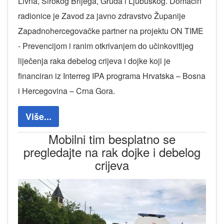
Livna, Širokog Brijega, Gruda i Ljubuškog. Domaćin
radionice je Zavod za javno zdravstvo Županije
Zapadnohercegovačke partner na projektu ON TIME
- Prevencijom i ranim otkrivanjem do učinkovitijeg
liječenja raka debelog crijeva i dojke koji je
financiran iz Interreg IPA programa Hrvatska – Bosna
i Hercegovina – Crna Gora.
Više...
Mobilni tim besplatno se
pregledajte na rak dojke i debelog
crijeva