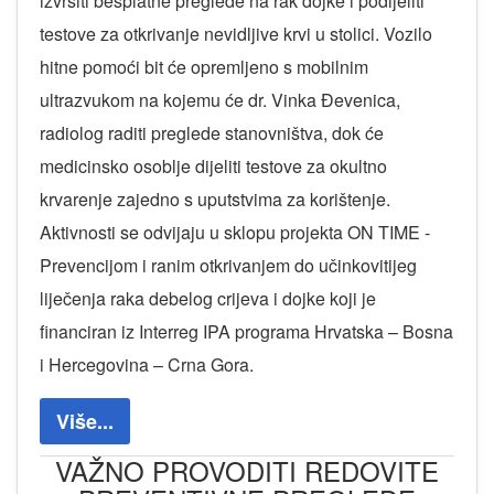
izvršiti besplatne preglede na rak dojke i podijeliti
testove za otkrivanje nevidljive krvi u stolici. Vozilo
hitne pomoći bit će opremljeno s mobilnim
ultrazvukom na kojemu će dr. Vinka Đevenica,
radiolog raditi preglede stanovništva, dok će
medicinsko osoblje dijeliti testove za okultno
krvarenje zajedno s uputstvima za korištenje.
Aktivnosti se odvijaju u sklopu projekta ON TIME -
Prevencijom i ranim otkrivanjem do učinkovitijeg
liječenja raka debelog crijeva i dojke koji je
financiran iz Interreg IPA programa Hrvatska – Bosna
i Hercegovina – Crna Gora.
Više...
VAŽNO PROVODITI REDOVITE