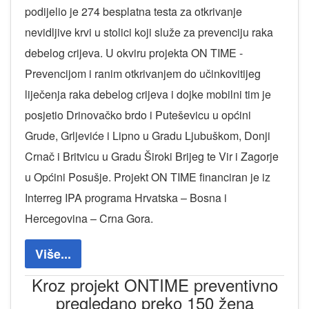
podijelio je 274 besplatna testa za otkrivanje
nevidljive krvi u stolici koji služe za prevenciju raka
debelog crijeva. U okviru projekta ON TIME -
Prevencijom i ranim otkrivanjem do učinkovitijeg
liječenja raka debelog crijeva i dojke mobilni tim je
posjetio Drinovačko brdo i Puteševicu u općini
Grude, Grljeviće i Lipno u Gradu Ljubuškom, Donji
Crnač i Britvicu u Gradu Široki Brijeg te Vir i Zagorje
u Općini Posušje. Projekt ON TIME financiran je iz
Interreg IPA programa Hrvatska – Bosna i
Hercegovina – Crna Gora.
Više...
Kroz projekt ONTIME preventivno
pregledano preko 150 žena