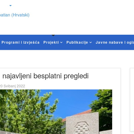
atian (Hrvatski)
Programi i izvješća
Projekti
Publikacije
Javne nabave i ogl
 najavljeni besplatni pregledi
0 Svibanj 2022