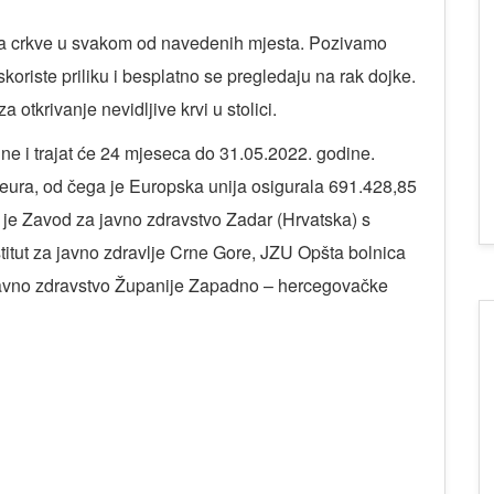
uta crkve u svakom od navedenih mjesta. Pozivamo
koriste priliku i besplatno se pregledaju na rak dojke.
 otkrivanje nevidljive krvi u stolici.
ne i trajat će 24 mjeseca do 31.05.2022. godine.
 eura, od čega je Europska unija osigurala 691.428,85
a je Zavod za javno zdravstvo Zadar (Hrvatska) s
titut za javno zdravlje Crne Gore, JZU Opšta bolnica
 javno zdravstvo Županije Zapadno – hercegovačke