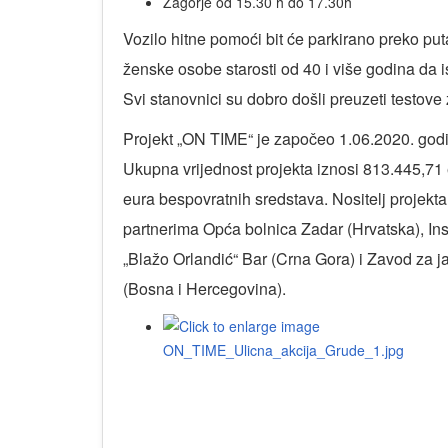
Zagorje od 15.30 h do 17.30h
Vozilo hitne pomoći bit će parkirano preko p
ženske osobe starosti od 40 i više godina da is
Svi stanovnici su dobro došli preuzeti testove za
Projekt „ON TIME“ je započeo 1.06.2020. godi
Ukupna vrijednost projekta iznosi 813.445,71
eura bespovratnih sredstava. Nositelj projekt
partnerima Opća bolnica Zadar (Hrvatska), Ins
„Blažo Orlandić“ Bar (Crna Gora) i Zavod za
(Bosna i Hercegovina).