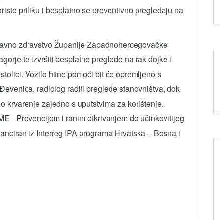
riste priliku i besplatno se preventivno pregledaju na
a javno zdravstvo Županije Zapadnohercegovačke
Zagorje te izvršiti besplatne preglede na rak dojke i
u stolici. Vozilo hitne pomoći bit će opremljeno s
evenica, radiolog raditi preglede stanovništva, dok
tno krvarenje zajedno s uputstvima za korištenje.
IME - Prevencijom i ranim otkrivanjem do učinkovitijeg
financiran iz Interreg IPA programa Hrvatska – Bosna i