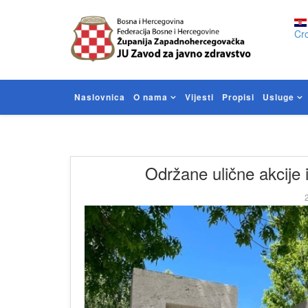
Cro
Naslovnica
O nama
Vijesti
Propisi
Usluge
Održane ulične akcije i
2