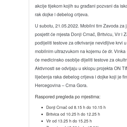
akcije tijekom kojih su građani pozvani da isko
rak dojke i debelog crijeva.
U subotu, 21.05.2022. Mobilni tim Zavoda z
posjetit će mjesta Donji Crnač, Britvicu, Vir i 
podijeliti testove za otkrivanje nevidljive krvi 
mobilnim ultrazvukom na kojemu će dr. Vinka Đ
će medicinsko osoblje dijeliti testove za okul
Aktivnosti se odvijaju u sklopu projekta ON T
liječenja raka debelog crijeva i dojke koji je 
Hercegovina – Crna Gora.
Raspored pregleda po mjestima:
Donji Crnač od 8.15 h do 10.15 h
Britvica od 10.25 h do 12.25 h
Vir od 13.25 h do 15.25 h