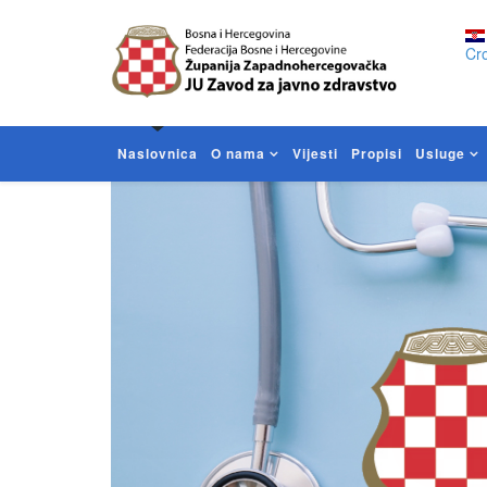
Cro
Naslovnica
O nama
Vijesti
Propisi
Usluge