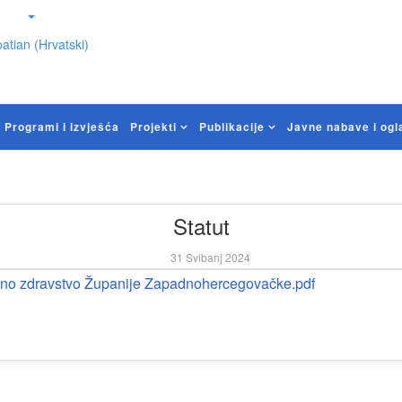
atian (Hrvatski)
Programi i izvješća
Projekti
Publikacije
Javne nabave i ogl
Statut
31 Svibanj 2024
no zdravstvo Županije Zapadnohercegovačk
e.pdf