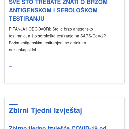
SVE ŠTO TREBATE ZNATI O BRZOM
ANTIGENSKOM I SEROLOŠKOM
TESTIRANJU
PITANJA I ODGOVORI: Što je brzo antigensko
testiranje, a što serološko testiranje na SARS-CoV-2?
Brzim antigenskim testiranjem se detektira
nukleokapsidni…
_
Zbirni Tjedni Izvještaj
Zbirno tjedno izvješće COVID-19 od