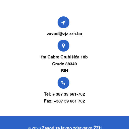
zavod@zjz-zzh.ba
fra Gabre Grubišića 18b
Grude 88340
BiH
Tel: + 387 39 661-702
Fax: +387 39 661 702
© 2026
Zavod za javno zdravstvo ŽZH