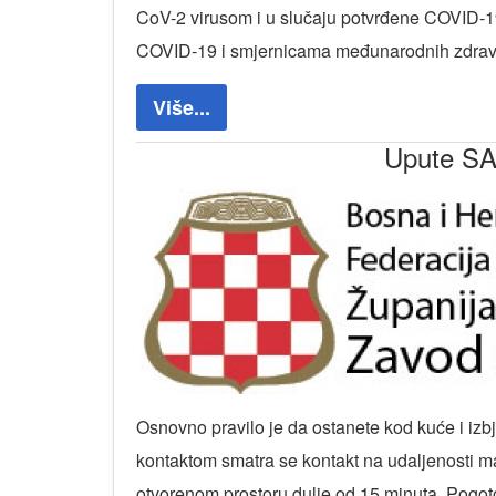
CoV-2 virusom i u slučaju potvrđene COVID-1
COVID-19 i smjernicama međunarodnih zdravstve
Više...
Upute S
Osnovno pravilo je da ostanete kod kuće i izbj
kontaktom smatra se kontakt na udaljenosti m
otvorenom prostoru dulje od 15 minuta. Pogoto