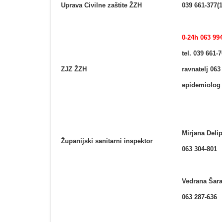
Uprava Civilne zaštite ŽZH
039 661-377(
0-24h 063 99
tel. 039 661-
ZJZ ŽZH
ravnatelj 063
epidemiolog 
Mirjana Delip
Županijski sanitarni inspektor
063 304-801
Vedrana Šar
063 287-636