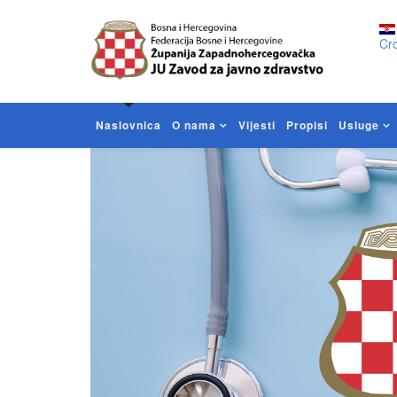
Cro
Naslovnica
O nama
Vijesti
Propisi
Usluge