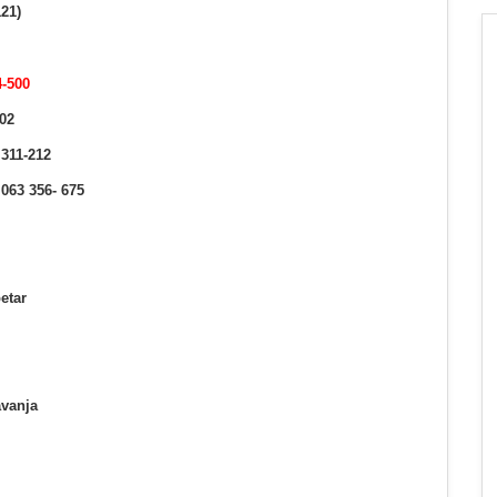
121)
4-500
702
 311-212
063 356- 675
etar
avanja