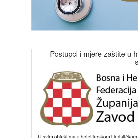
Postupci i mjere zaštite u h
U svim objektima u hotelijerskom i turističkom 