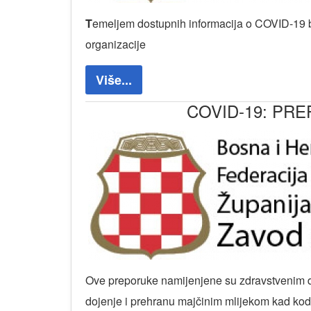
T
emeljem dostupnih informacija o COVID-19 b
organizacije
Više...
COVID-19: PR
Ove preporuke namijenjene su zdravstvenim dj
dojenje i prehranu majčinim mlijekom kad ko