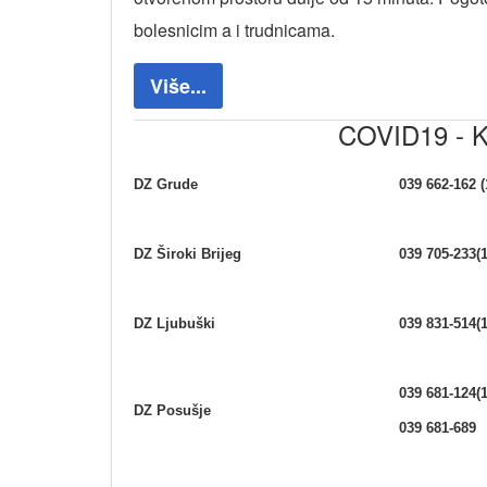
bolesnicim a i trudnicama.
Više...
COVID19 - 
DZ Grude
039 662-162 (
DZ Široki Brijeg
039 705-233(
DZ Ljubuški
039 831-514(
039 681-124(
DZ Posušje
039 681-689