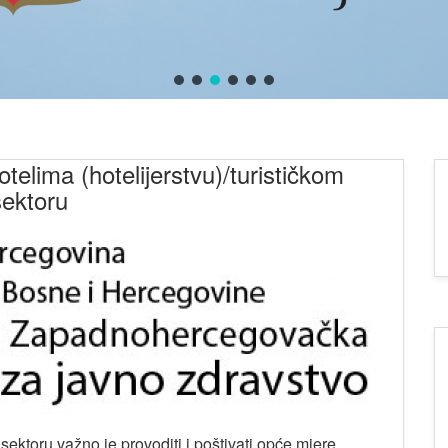
otelima (hotelijerstvu)/turističkom
sektoru
sektoru važno je provoditi i poštivati opće mjere