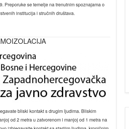
9. Preporuke se temelje na trenutnim spoznajama o
nih institucija i stručnih društava.
AMOIZOLACIJA
egavate bliski kontakt s drugim ljudima. Bliskim
anjoj od 2 metra u zatvorenom i manjoj od 1 metra na
vo izbjegavajte kontakt sa starijim ljudima, kroničnim