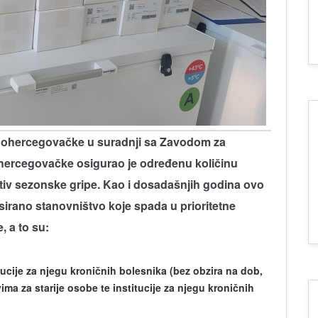
nohercegovačke u suradnji sa Zavodom za
hercegovačke osigurao je određenu količinu
otiv sezonske gripe. Kao i dosadašnjih godina ovo
sirano stanovništvo koje spada u prioritetne
, a to su:
tucije za njegu kroničnih bolesnika (bez obzira na dob,
vima za starije osobe te institucije za njegu kroničnih