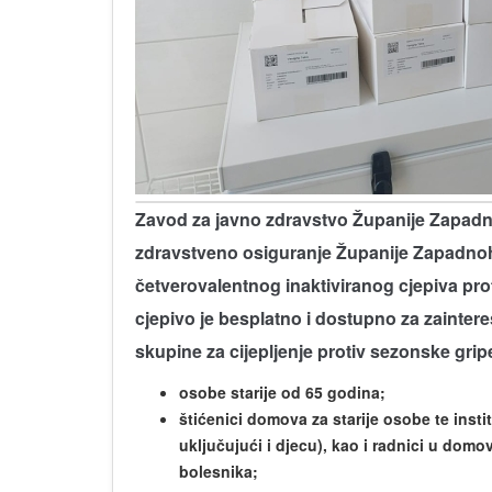
Zavod za javno zdravstvo Županije Zapad
zdravstveno osiguranje Županije Zapadno
četverovalentnog inaktiviranog cjepiva pr
cjepivo je besplatno i dostupno za zaintere
skupine za cijepljenje protiv sezonske gripe
osobe starije od 65 godina;
štićenici domova za starije osobe te insti
uključujući i djecu), kao i radnici u domo
bolesnika;