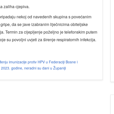
ka zaliha cjepiva.
 a pripadaju nekoj od navedenih skupina s povećanim
 gripe, da se jave izabranim liječnicima obiteljske
nja. Termin za cijepljenje poželjno je telefonskim putem
je su povoljni uvjeti za širenje respiratornih infekcija.
enju imunizacije protiv HPV u Federaciji Bosne i
a 2023. godine, neradni su dani u Županiji