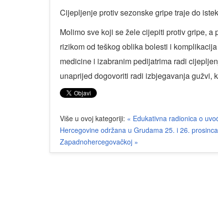
Cijepljenje protiv sezonske gripe traje do iste
Molimo sve koji se žele cijepiti protiv gripe,
rizikom od teškog oblika bolesti i komplikacija
medicine i izabranim pedijatrima radi cijeplje
unaprijed dogovoriti radi izbjegavanja gužvi, ko
Više u ovoj kategoriji:
« Edukativna radionica o uvođ
Hercegovine održana u Grudama
25. i 26. prosinc
Zapadnohercegovačkoj »