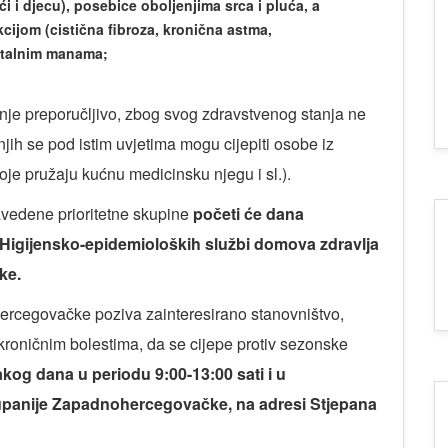
i i djecu), posebice oboljenjima srca i pluća, a
ijom (cistična fibroza, kronična astma,
italnim manama;
enje preporučljivo, zbog svog zdravstvenog stanja ne
njih se pod istim uvjetima mogu cijepiti osobe iz
koje pružaju kućnu medicinsku njegu i sl.).
vedene prioritetne skupine
početi će dana
a Higijensko-epidemioloških službi domova zdravlja
ke.
rcegovačke poziva zainteresirano stanovništvo,
 kroničnim bolestima, da se cijepe protiv sezonske
akog dana u periodu 9:00-13:00 sati i u
upanije Zapadnohercegovačke, na adresi Stjepana