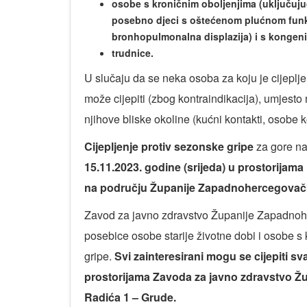
osobe s kroničnim oboljenjima (uključujuć
posebno djeci s oštećenom plućnom funkc
bronhopulmonalna displazija) i s kongen
trudnice.
U slučaju da se neka osoba za koju je cijeplj
može cijepiti (zbog kontraindikacija), umjesto 
njihove bliske okoline (kućni kontakti, osobe 
Cijepljenje protiv sezonske gripe
za gore na
15.11.2023. godine (srijeda) u prostorijam
na području Županije Zapadnohercegovač
Zavod za javno zdravstvo Županije Zapadnohe
posebice osobe starije životne dobi i osobe s
gripe.
Svi zainteresirani mogu se cijepiti sv
prostorijama Zavoda za javno zdravstvo Ž
Radića 1 – Grude.