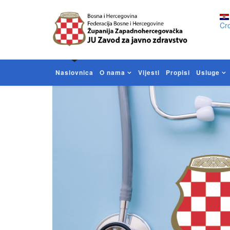
Cro
Naslovnica
O nama
Vijesti
Propisi
Usluge