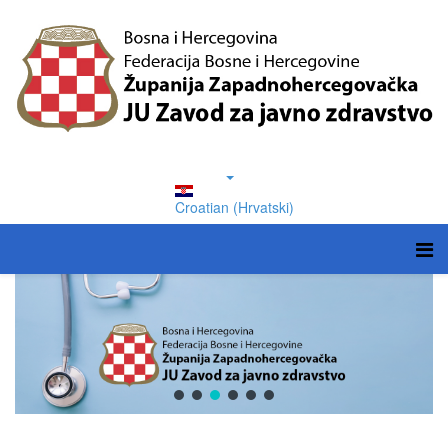
Croatian (Hrvatski)