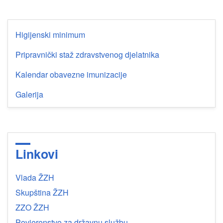
Higijenski minimum
Pripravnički staž zdravstvenog djelatnika
Kalendar obavezne imunizacije
Galerija
Linkovi
Vlada ŽZH
Skupština ŽZH
ZZO ŽZH
Povjerenstvo za državnu službu