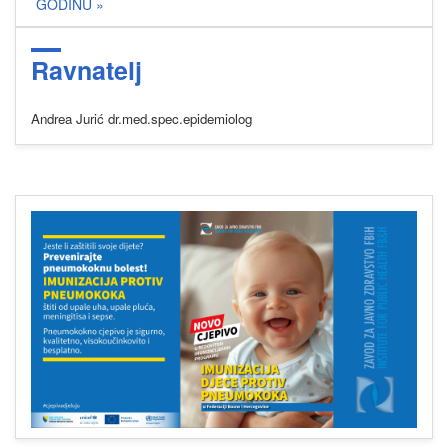
GODINU »
Ravnatelj
Andrea Jurić dr.med.spec.epidemiolog