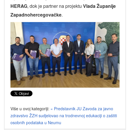
HERAG
, dok je partner na projektu
Vlada Županije
Zapadnohercegovačke
.
Više u ovoj kategoriji:
« Predstavnik JU Zavoda za javno
zdravstvo ŽZH sudjelovao na trodnevnoj edukaciji o zaštiti
osobnih podataka u Neumu