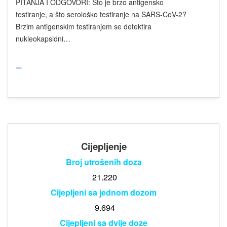
PITANJA I ODGOVORI: Što je brzo antigensko
testiranje, a što serološko testiranje na SARS-CoV-2?
Brzim antigenskim testiranjem se detektira
nukleokapsidni…
_
Cijepljenje
Broj utrošenih doza
21.220
Cijepljeni sa jednom dozom
9.694
Cijepljeni sa dvije doze