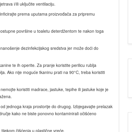
ava i/ili uključite ventilaciju.
inficirajte prema uputama proizvođača za pripremu
e dostupne površine u toaletu deterdžentom te nakon toga
a nanošenje dezinfekcijskog sredstva jer može doći do
anine te ih operite. Za pranje koristite perilicu rublja
ja. Ako nije moguće tkaninu prati na 90°C, treba koristiti
emojte koristiti madrace, jastuke, tepihe ili jastuke koje je
ražena.
 od jednoga kraja prostorije do drugog. Izbjegavajte prelazak
dručje kako ne biste ponovno kontaminirali očišćeno
o tijekom čišćenja u plastične vreće.