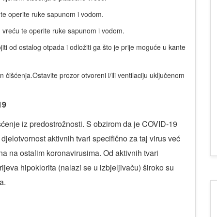
ću te operite ruke sapunom i vodom.
nu vreću te operite ruke sapunom i vodom.
ti od ostalog otpada i odložiti ga što je prije moguće u kante
 čišćenja.Ostavite prozor otvoreni i/ili ventilaciju uključenom
19
šćenje iz predostrožnosti. S obzirom da je COVID-19
 djelotvornost aktivnih tvari specifično za taj virus već
ana na ostalim koronavirusima. Od aktivnih tvari
ijeva hipoklorita (nalazi se u izbjeljivaču) široko su
a.