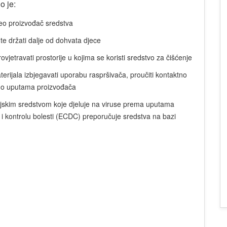
o je:
veo proizvođač sredstva
te držati dalje od dohvata djece
rovjetravati prostorije u kojima se koristi sredstvo za čišćenje
terijala izbjegavati uporabu raspršivača, proučiti kontaktno
adno uputama proizvođača
kcijskim sredstvom koje djeluje na viruse prema uputama
 i kontrolu bolesti (ECDC) preporučuje sredstva na bazi