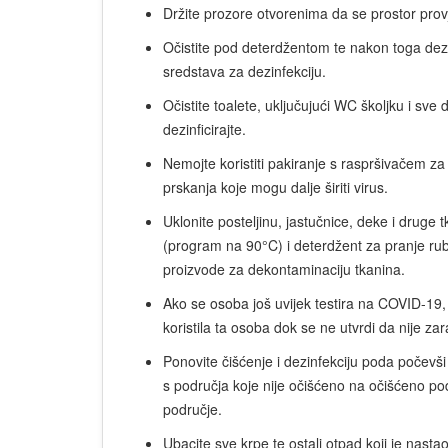
Držite prozore otvorenima da se prostor provjetr
Očistite pod deterdžentom te nakon toga dez
sredstava za dezinfekciju.
Očistite toalete, uključujući WC školjku i sv
dezinficirajte.
Nemojte koristiti pakiranje s raspršivačem z
prskanja koje mogu dalje širiti virus.
Uklonite posteljinu, jastučnice, deke i druge tk
(program na 90°C) i deterdžent za pranje rubl
proizvode za dekontaminaciju tkanina.
Ako se osoba još uvijek testira na COVID-19, n
koristila ta osoba dok se ne utvrdi da nije za
Ponovite čišćenje i dezinfekciju poda počevši
s područja koje nije očišćeno na očišćeno po
područje.
Ubacite sve krpe te ostali otpad koji je nasta