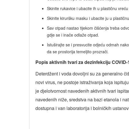
Skinite rukavice i ubacite ih u plastičnu vre
Skinite kiruršku masku i ubacite ju u plastič
Sav otpad nastao tijekom čišćenja treba odvoji
gdje se i inače odlaže otpad.
Istuširajte se i presvucite odjeću odmah nakon
da se prostorija temeljito prozrači.
Popis aktivnih tvari za dezinfekciju COVID-
Deterdžent i voda dovoljni su za generalno či
novi virus, ne postoje istraživanja koja ispituju
je djelotvornost navedenih aktivnih tvari ispit
navedenih niže, sredstva na bazi etanola i natr
dostupna i van laboratorija i bolničkih ustanov