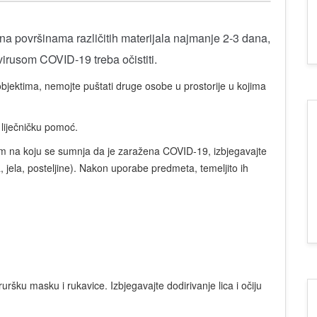
a površinama različitih materijala najmanje 2-3 dana,
irusom COVID-19 treba očistiti.
 objektima, nemojte puštati druge osobe u prostorije u kojima
 liječničku pomoć.
om na koju se sumnja da je zaražena COVID-19, izbjegavajte
, jela, posteljine). Nakon uporabe predmeta, temeljito ih
ruršku masku i rukavice. Izbjegavajte dodirivanje lica i očiju