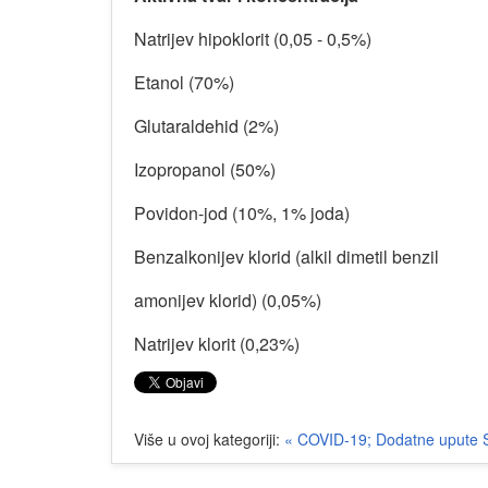
Natrijev hipoklorit (0,05 - 0,5%)
Etanol (70%)
Glutaraldehid (2%)
Izopropanol (50%)
Povidon-jod (10%, 1% joda)
Benzalkonijev klorid (alkil dimetil benzil
amonijev klorid) (0,05%)
Natrijev klorit (0,23%)
Više u ovoj kategoriji:
« COVID-19; Dodatne upute