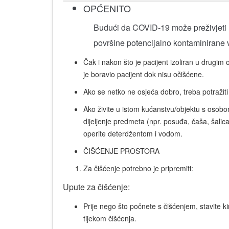
OPĆENITO
Budući da COVID-19 može preživjeti n
površine potencijalno kontaminirane v
Čak i nakon što je pacijent izoliran u drugim
je boravio pacijent dok nisu očišćene.
Ako se netko ne osjeća dobro, treba potražiti
Ako živite u istom kućanstvu/objektu s osob
dijeljenje predmeta (npr. posuđa, čaša, šalica
operite deterdžentom i vodom.
ČIŠĆENJE PROSTORA
Za čišćenje potrebno je pripremiti:
Upute za čišćenje:
Prije nego što počnete s čišćenjem, stavite ki
tijekom čišćenja.