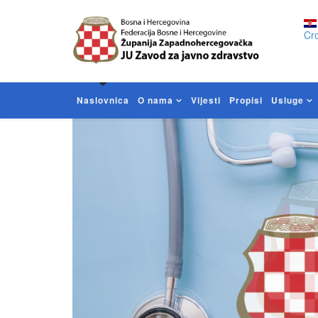
Cro
Naslovnica
O nama
Vijesti
Propisi
Usluge