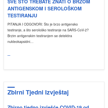
SVE ŠTO TREBATE ZNATI O BRZOM
ANTIGENSKOM I SEROLOŠKOM
TESTIRANJU
PITANJA I ODGOVORI: Što je brzo antigensko
testiranje, a što serološko testiranje na SARS-CoV-2?
Brzim antigenskim testiranjem se detektira
nukleokapsidni…
_
Zbirni Tjedni Izvještaj
Zbirno tjedno izvješće COVID-19 od