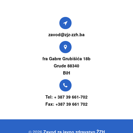
zavod@zjz-zzh.ba
fra Gabre Grubišića 18b
Grude 88340
BiH
Tel: + 387 39 661-702
Fax: +387 39 661 702
© 2026
Zavod za javno zdravstvo ŽZH