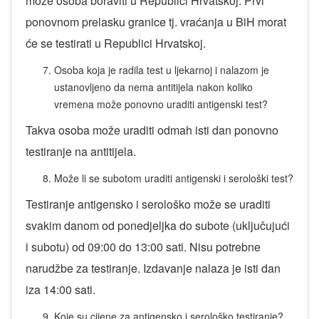
može osoba boraviti u Republici Hrvatskoj. Prvi
ponovnom prelasku granice tj. vraćanja u BiH morat
će se testirati u Republici Hrvatskoj.
Osoba koja je radila test u ljekarnoj i nalazom je
ustanovljeno da nema antitijela nakon koliko
vremena može ponovno uraditi antigenski test?
Takva osoba može uraditi odmah isti dan ponovno
testiranje na antitijela.
Može li se subotom uraditi antigenski i serološki test?
Testiranje antigensko i serološko može se uraditi
svakim danom od ponedjeljka do subote (uključujući
i subotu) od 09:00 do 13:00 sati. Nisu potrebne
narudžbe za testiranje. Izdavanje nalaza je isti dan
iza 14:00 sati.
Koje su cijene za antigensko i serološko testiranje?