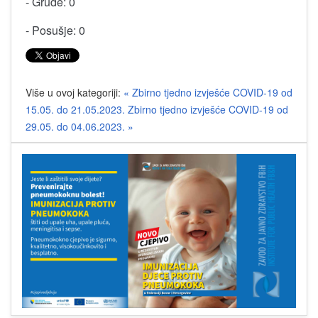
- Grude: 0
- Posušje: 0
Više u ovoj kategoriji:
« Zbirno tjedno izvješće COVID-19 od
15.05. do 21.05.2023.
Zbirno tjedno izvješće COVID-19 od
29.05. do 04.06.2023. »