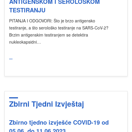
ANTIGENSKOM I SEROLOŠKOM
TESTIRANJU
PITANJA I ODGOVORI: Što je brzo antigensko
testiranje, a što serološko testiranje na SARS-CoV-2?
Brzim antigenskim testiranjem se detektira
nukleokapsidni…
_
Zbirni Tjedni Izvještaj
Zbirno tjedno izvješće COVID-19 od
05.06. do 11.06.2023.