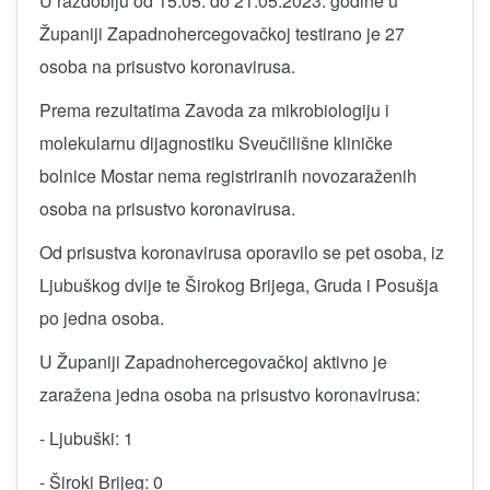
U razdoblju od 15.05. do 21.05.2023. godine u
Županiji Zapadnohercegovačkoj testirano je 27
osoba na prisustvo koronavirusa.
Prema rezultatima Zavoda za mikrobiologiju i
molekularnu dijagnostiku Sveučilišne kliničke
bolnice Mostar nema registriranih novozaraženih
osoba na prisustvo koronavirusa.
Od prisustva koronavirusa oporavilo se pet osoba, iz
Ljubuškog dvije te Širokog Brijega, Gruda i Posušja
po jedna osoba.
U Županiji Zapadnohercegovačkoj aktivno je
zaražena jedna osoba na prisustvo koronavirusa:
- Ljubuški: 1
- Široki Brijeg: 0