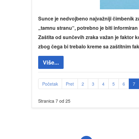
Sunce je nedvojbeno najvažniji čimbenik za 
„tamnu stranu“, potrebno je biti informiran
Zaštita od sunčevih zraka važan je faktor
zbog čega bi trebalo kreme sa zaštitnim fakt
Više...
Početak
Pret
2
3
4
5
6
7
Stranica 7 od 25