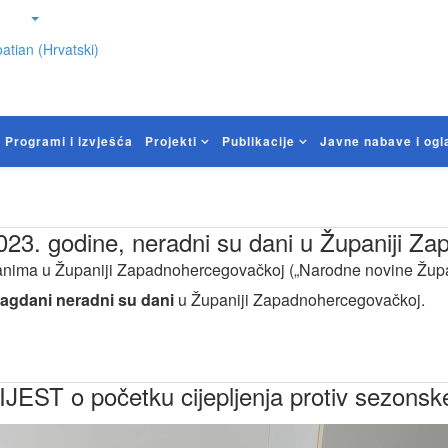
atian (Hrvatski)
Programi i izvješća
Projekti
Publikacije
Javne nabave i ogl
2023. godine, neradni su dani u Županiji 
nima u Županiji Zapadnohercegovačkoj („Narodne novine Župa
lagdani neradni su dani
u Županiji Zapadnohercegovačkoj.
EST o početku cijepljenja protiv sezonsk