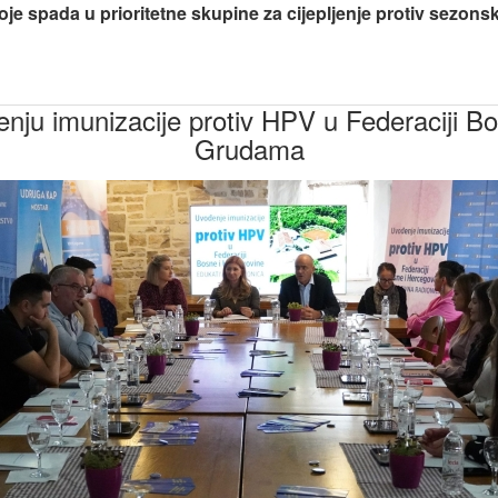
e spada u prioritetne skupine za cijepljenje protiv sezonske
enju imunizacije protiv HPV u Federaciji B
Grudama