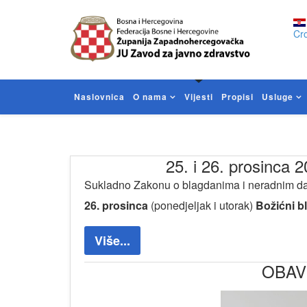
Cro
Naslovnica
O nama
Vijesti
Propisi
Usluge
25. i 26. prosinca 
Sukladno Zakonu o blagdanima i neradnim da
26. prosinca
(ponedjeljak i utorak)
Božićni b
Više...
OBAVIJ