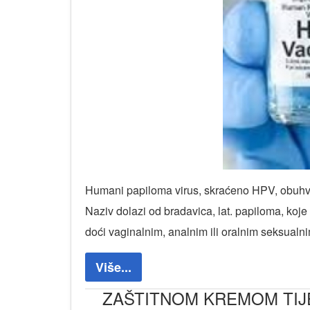
Humani papiloma virus, skraćeno HPV, obuhvaća
Naziv dolazi od bradavica, lat. papiloma, koje
doći vaginalnim, analnim ili oralnim seksua
Više...
ZAŠTITNOM KREMOM TIJE