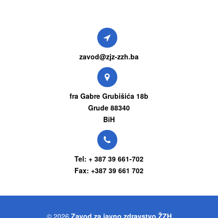
zavod@zjz-zzh.ba
fra Gabre Grubišića 18b
Grude 88340
BiH
Tel: + 387 39 661-702
Fax: +387 39 661 702
© 2026
Zavod za javno zdravstvo ŽZH