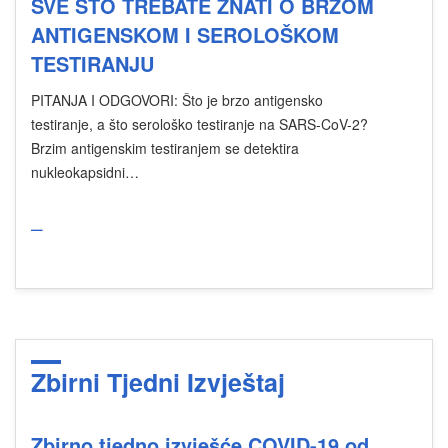
SVE ŠTO TREBATE ZNATI O BRZOM
ANTIGENSKOM I SEROLOŠKOM
TESTIRANJU
PITANJA I ODGOVORI: Što je brzo antigensko
testiranje, a što serološko testiranje na SARS-CoV-2?
Brzim antigenskim testiranjem se detektira
nukleokapsidni…
_
Zbirni Tjedni Izvještaj
Zbirno tjedno izvješće COVID-19 od