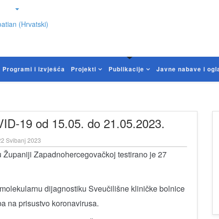
atian (Hrvatski)
Programi i izvješća
Projekti
Publikacije
Javne nabave i ogl
VID-19 od 15.05. do 21.05.2023.
2 Svibanj 2023
u Županiji Zapadnohercegovačkoj testirano je 27
molekularnu dijagnostiku Sveučilišne kliničke bolnice
a na prisustvo koronavirusa.