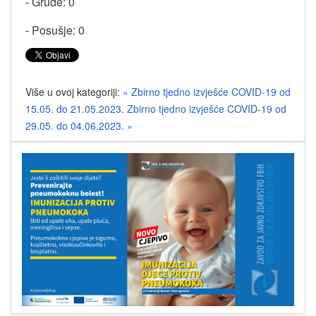
- Grude: 0
- Posušje: 0
Više u ovoj kategoriji:
« Zbirno tjedno izvješće COVID-19 od
15.05. do 21.05.2023.
Zbirno tjedno izvješće COVID-19 od
29.05. do 04.06.2023. »