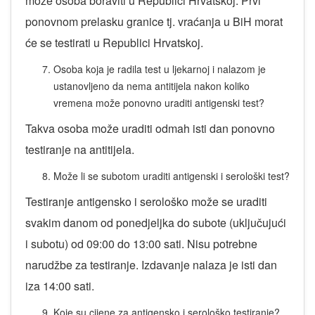
može osoba boraviti u Republici Hrvatskoj. Prvi
ponovnom prelasku granice tj. vraćanja u BiH morat
će se testirati u Republici Hrvatskoj.
Osoba koja je radila test u ljekarnoj i nalazom je
ustanovljeno da nema antitijela nakon koliko
vremena može ponovno uraditi antigenski test?
Takva osoba može uraditi odmah isti dan ponovno
testiranje na antitijela.
Može li se subotom uraditi antigenski i serološki test?
Testiranje antigensko i serološko može se uraditi
svakim danom od ponedjeljka do subote (uključujući
i subotu) od 09:00 do 13:00 sati. Nisu potrebne
narudžbe za testiranje. Izdavanje nalaza je isti dan
iza 14:00 sati.
Koje su cijene za antigensko i serološko testiranje?