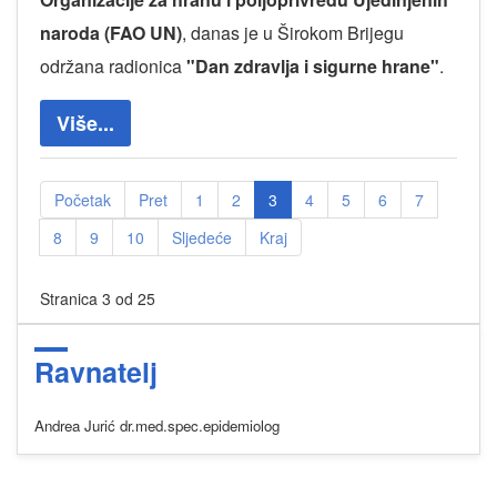
naroda (FAO UN)
, danas je u Širokom Brijegu
održana radionica
"Dan zdravlja i sigurne hrane"
.
Više...
Početak
Pret
1
2
3
4
5
6
7
8
9
10
Sljedeće
Kraj
Stranica 3 od 25
Ravnatelj
Andrea Jurić dr.med.spec.epidemiolog