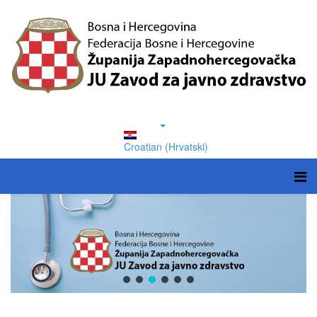
Croatian (Hrvatski)