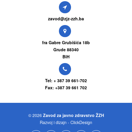
zavod@zjz-zzh.ba
fra Gabre Grubišića 18b
Grude 88340
BiH
Tel: + 387 39 661-702
Fax: +387 39 661 702
© 2026
Zavod za javno zdravstvo ŽZH
Razvoj i dizajn - ClickDesign