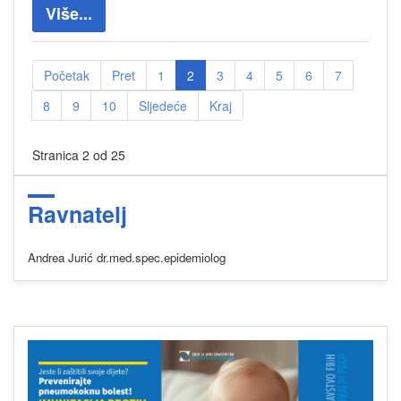
Više...
Početak
Pret
1
2
3
4
5
6
7
8
9
10
Sljedeće
Kraj
Stranica 2 od 25
Ravnatelj
Andrea Jurić dr.med.spec.epidemiolog