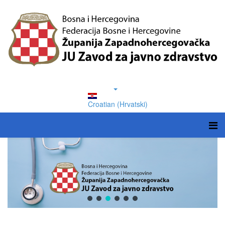
Croatian (Hrvatski)