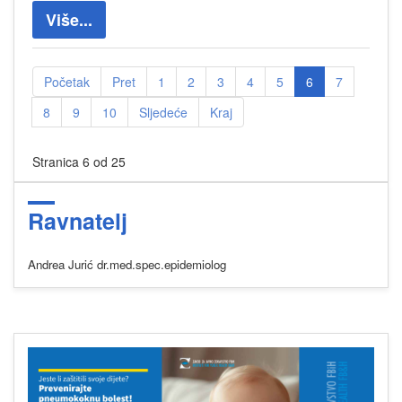
Više...
Početak
Pret
1
2
3
4
5
6
7
8
9
10
Sljedeće
Kraj
Stranica 6 od 25
Ravnatelj
Andrea Jurić dr.med.spec.epidemiolog