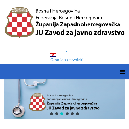
Croatian (Hrvatski)